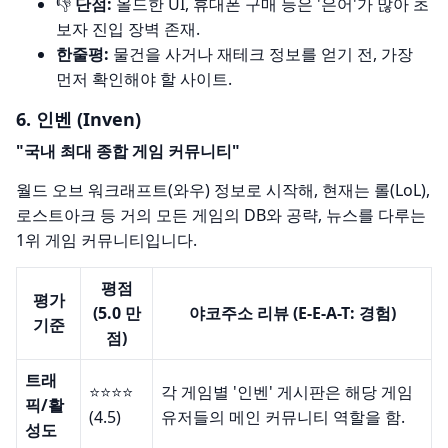
👎
단점:
올드한 UI, 휴대폰 구매 등은 '은어'가 많아 초
보자 진입 장벽 존재.
한줄평:
물건을 사거나 재테크 정보를 얻기 전, 가장
먼저 확인해야 할 사이트.
6. 인벤 (Inven)
"국내 최대 종합 게임 커뮤니티"
월드 오브 워크래프트(와우) 정보로 시작해, 현재는 롤(LoL),
로스트아크 등 거의 모든 게임의 DB와 공략, 뉴스를 다루는
1위 게임 커뮤니티입니다.
평점
평가
(5.0 만
야코주소 리뷰 (E-E-A-T: 경험)
기준
점)
트래
⭐️⭐️⭐️⭐️
각 게임별 '인벤' 게시판은 해당 게임
픽/활
(4.5)
유저들의 메인 커뮤니티 역할을 함.
성도