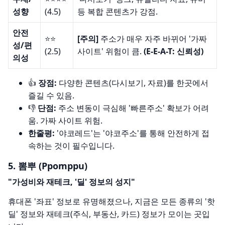
성향
(4.5)
등 복합 콘텐츠가 강점.
안전
⭐️⭐️
[주의]
주소가 매우 자주 바뀌어 '가짜
성/편
(2.5)
사이트' 위험이 큼.
(E-E-A-T: 신뢰성)
의성
👍
장점:
다양한 콘텐츠(다시보기, 자료)를 한곳에서
즐길 수 있음.
👎
단점:
주소 변동이 극심해 '빠른주소' 확보가 어려
움.
가짜 사이트 위험
.
한줄평:
'야코레드'는 '야코주소'를 통해 안전하게 접
속하는 것이 필수
입니다.
5. 뽐뿌 (Ppomppu)
"가성비와 재테크, '딜' 정보의 성지"
휴대폰 '좌표' 정보로 유명해졌으나, 지금은 모든 종류의 '핫
딜' 정보와 재테크(주식, 부동산, 카드) 정보가 모이는 곳입