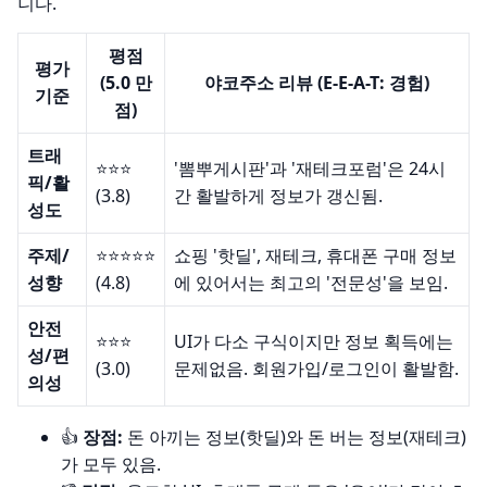
니다.
평점
평가
(5.0 만
야코주소 리뷰 (E-E-A-T: 경험)
기준
점)
트래
⭐️⭐️⭐️
'뽐뿌게시판'과 '재테크포럼'은 24시
픽/활
(3.8)
간 활발하게 정보가 갱신됨.
성도
주제/
⭐️⭐️⭐️⭐️⭐️
쇼핑 '핫딜', 재테크, 휴대폰 구매 정보
성향
(4.8)
에 있어서는 최고의 '전문성'을 보임.
안전
⭐️⭐️⭐️
UI가 다소 구식이지만 정보 획득에는
성/편
(3.0)
문제없음. 회원가입/로그인이 활발함.
의성
👍
장점:
돈 아끼는 정보(핫딜)와 돈 버는 정보(재테크)
가 모두 있음.