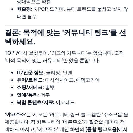
상대적으로 약함.
한줄평:
K-POP, 드라마, 뷰티 트렌드를 놓치고 싶지 않
다면 필수.
결론: 목적에 맞는 '커뮤니티 링크'를 선
택하세요.
TOP 7에서 보셨듯이, '최고의 커뮤니티'는 없습니다. 오직
'나의 목적에 맞는 커뮤니티'만 있을 뿐입니다.
IT/전문 정보:
클리앙, 인벤
유머/트렌드:
디시인사이드, 에펨코리아
쇼핑/재테크:
뽐뿌
연예/뷰티:
더쿠
복합 콘텐츠/자료:
야코레드
'야코주소'
는 이 모든 '커뮤니티 링크'를 포함한 '주소모음'을
제공합니다. 각 커뮤니티의 '빠른주소'가 필요할 때마다 검
색하지 마시고, '야코주소' 메인 화면의
[통합 링크모음]
에서