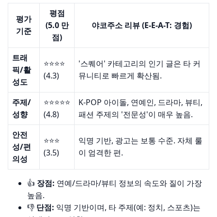
평점
평가
(5.0 만
야코주소 리뷰 (E-E-A-T: 경험)
기준
점)
트래
⭐️⭐️⭐️⭐️
'스퀘어' 카테고리의 인기 글은 타 커
픽/활
(4.3)
뮤니티로 빠르게 확산됨.
성도
주제/
⭐️⭐️⭐️⭐️⭐️
K-POP 아이돌, 연예인, 드라마, 뷰티,
성향
(4.8)
패션 주제의 '전문성'이 매우 높음.
안전
⭐️⭐️⭐️
익명 기반, 광고는 보통 수준. 자체 룰
성/편
(3.5)
이 엄격한 편.
의성
👍
장점:
연예/드라마/뷰티 정보의 속도와 질이 가장
높음.
👎
단점:
익명 기반이며, 타 주제(예: 정치, 스포츠)는