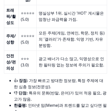
트래
⭐️⭐️⭐️⭐️⭐️
명실상부 1위. 실시간 'HOT' 게시물은
픽/활
(5.0)
엄청난 파급력을 가짐.
성도
모든 주제(게임, 연예인, 학문, 정치 등)
주제/
⭐️⭐️⭐️⭐️⭐️
의 '갤러리'가 존재함. 익명 기반, 자유
성향
(5.0)
분방함.
안전
⭐️⭐️⭐️
광고 배너가 다소 많고, 익명성으로 인
성/편
(3.0)
한 필터링 없는 정보에 주의가 필요함.
의성
👍
장점:
가장 빠르고 방대한 정보량, 특정 주제에 대
한 심층 정보(전문성).
👎
단점:
특유의 문화(반말, 은어)가 있어 적응 필요, 광
고가 많음.
한줄평:
인터넷 밈(Meme)과 트렌드를 알고 싶다면 필