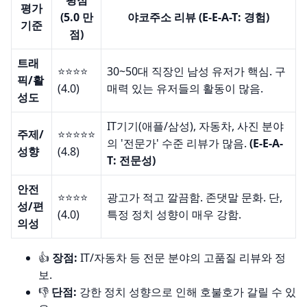
평점
평가
(5.0 만
야코주소 리뷰 (E-E-A-T: 경험)
기준
점)
트래
⭐️⭐️⭐️⭐️
30~50대 직장인 남성 유저가 핵심. 구
픽/활
(4.0)
매력 있는 유저들의 활동이 많음.
성도
IT기기(애플/삼성), 자동차, 사진 분야
주제/
⭐️⭐️⭐️⭐️⭐️
의 '전문가' 수준 리뷰가 많음.
(E-E-A-
성향
(4.8)
T: 전문성)
안전
⭐️⭐️⭐️⭐️
광고가 적고 깔끔함. 존댓말 문화. 단,
성/편
(4.0)
특정 정치 성향이 매우 강함.
의성
👍
장점:
IT/자동차 등 전문 분야의 고품질 리뷰와 정
보.
👎
단점:
강한 정치 성향으로 인해 호불호가 갈릴 수 있