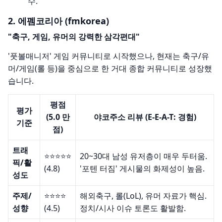
수.
2. 에펨코리아 (fmkorea)
"축구, 게임, 유머의 강력한 삼각편대"
'풋볼매니저' 게임 커뮤니티로 시작했으나, 현재는 축구/유
머/게임(롤 등)을 중심으로 한 거대 종합 커뮤니티로 성장했
습니다.
평점
평가
(5.0 만
야코주소 리뷰 (E-E-A-T: 경험)
기준
점)
트래
⭐️⭐️⭐️⭐️⭐️
20~30대 남성 유저층이 매우 두터움.
픽/활
(4.8)
'포텐 터짐' 게시물의 화제성이 높음.
성도
주제/
⭐️⭐️⭐️⭐️
해외축구, 롤(LoL), 유머 자료가 핵심.
성향
(4.5)
정치/시사 이슈 토론도 활발함.