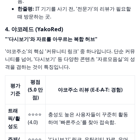
음.
한줄평:
IT 기기를 사기 전, '전문가'의 리뷰가 필요할
때 방문하는 곳.
4. 야코레드 (YakoRed)
"'다시보기'와 자료를 아우르는 복합 허브"
'야코주소'의 핵심 '커뮤니티 링크' 중 하나입니다. 단순 커뮤
니티를 넘어, '다시보기' 등 다양한 콘텐츠 '자료모음실'의 성
격을 겸하는 것이 특징입니다.
평점
평가
(5.0 만
야코주소 리뷰 (E-E-A-T: 경험)
기준
점)
트래
⭐️⭐️⭐️⭐️
충성도 높은 사용자들이 꾸준히 활동
픽/활
(4.0)
하며 '빠른주소'를 찾아 접속함.
성도
주제/
⭐️⭐️⭐️⭐️
'다시보기' 링크, 유틸리티 자료, 유머